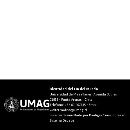
Identidad del Fin del Mundo
Universidad de Magallanes• Avenida Bulnes
01855 • Punta Arenas • Chile
Teléfono:
+56 61 207135
• Email:
walter.molina@umag.cl
Sistema desarrollado por Prodigio Consultores en
Sistema Dspace